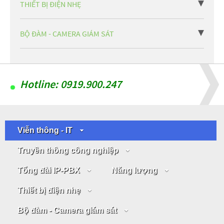
THIẾT BỊ ĐIỆN NHẸ
BỘ ĐÀM - CAMERA GIÁM SÁT
Hotline: 0919.900.247
Viễn thông - IT
Truyền thông công nghiệp
Tổng đài IP-PBX
Năng lượng
Thiết bị điện nhẹ
Bộ đàm - Camera giám sát